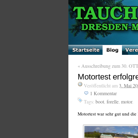
«
Ausschreibung zum 30. OT
Motortest erfolgr
Veröffentlicht am
3. Mai 2
1
Kommentar
Tags:
boot
,
forelle
,
motor
.
Motortest war sehr gut und die F