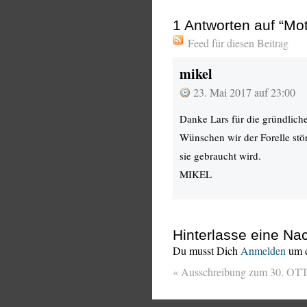
1
Antworten auf “Moto
Feed für diesen Beitrag
mikel
23. Mai 2017 auf 23:00
Danke Lars für die gründliche
Wünschen wir der Forelle stö
sie gebraucht wird.
MIKEL
Hinterlasse eine Nac
Du musst Dich
Anmelden
um e
«
Ausschreibung zum 30. OT