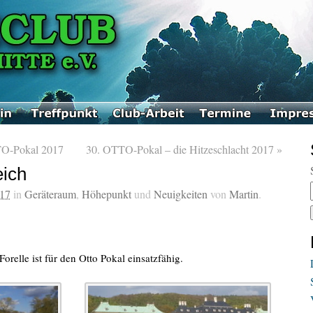
TO-Pokal 2017
30. OTTO-Pokal – die Hitzeschlacht 2017
»
eich
017
in
Geräteraum
,
Höhepunkt
und
Neuigkeiten
von
Martin
.
orelle ist für den Otto Pokal einsatzfähig.