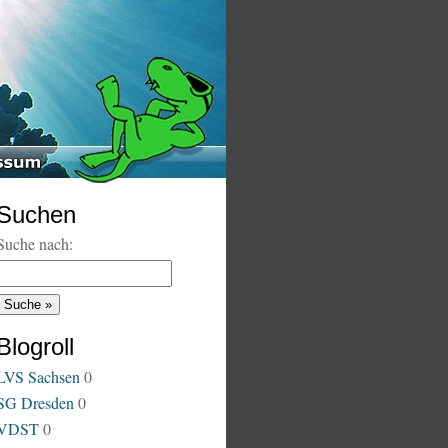
Suchen
Suche nach:
Blogroll
LVS Sachsen
0
SG Dresden
0
VDST
0