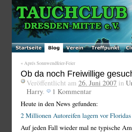
«
Aprés Sonnwendfeier-Feier
Ob da noch Freiwillige gesu
Veröffentlicht am
26. Juni 2007
in
U
Harry
.
1
Kommentar
Heute in den News gefunden:
2 Millionen Autoreifen lagern vor Florida
Auf jeden Fall wieder mal ne typische Ami