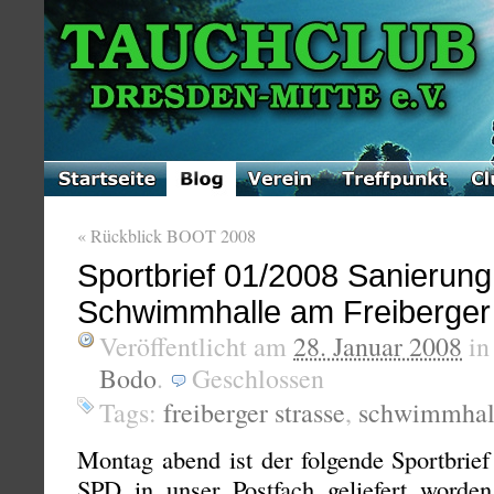
«
Rückblick BOOT 2008
Sportbrief 01/2008 Sanierung
Schwimmhalle am Freiberger 
Veröffentlicht am
28. Januar 2008
i
Bodo
.
Geschlossen
Tags:
freiberger strasse
,
schwimmhal
Montag abend ist der folgende Sportbrief 
SPD in unser Postfach geliefert worden