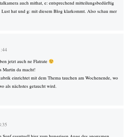
lkamera auch mithat, e: entsprechend mitteilungsbedürftig
zu Lust hat und g: mit diesem Blog klarkommt. Also schau mer
1:44
ben jetzt auch ne Flatrate
as Martin da macht!
Rubrik einrichtet mit dem Thema tauchen am Wochenende, wo
wo als nächstes getaucht wird.
8:35
n Senf eventuell hier zum hungrigen Auge des anonymen