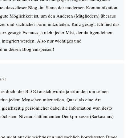
ine, dass dieser Blog, im Sinne der modernen Kommunikation
r gute Möglichkeit ist, um den Anderen (Mitgliedern) überaus
zer und sachlicher Form mitzuteilen. Kurz gesagt: Ich find das
kurz gesagt: Es muss ja nicht jeder Mist, der da irgendeinem
g integriert werden. Also nur wichtiges und
al in diesen Blog einspeisen!
9:31
 es doch, der BLOG ansich wurde ja erfunden um seinen
chte jedem Menschen mitzuteilen. Quasi als eine Art
gleichzeitig persönlicher dabei die Information war, desto
 höchstem Niveau stattfindenden Denkprozesse (Sarkasmus)
Blog nicht nur die wichtigsten und sachlich korrektesten Dinge