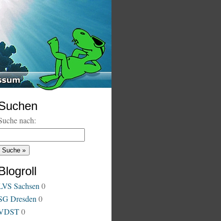
Suchen
Suche nach:
Blogroll
LVS Sachsen
0
SG Dresden
0
VDST
0