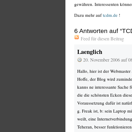
gewähren. Interessenten könne
Dazu mehr auf
tcdm.de
!
6
Antworten auf “TC
Feed für diesen Beitrag
Laenglich
20. November 2006 auf 0
Hallo, hier ist der Webmaster 
Hoffe, der Blog wird zumind
kanns ne interessante Sache f
die die schönsten Ecken diese
Voraussetzung dafür ist natürl
g. Freak ist, b: sein Laptop mi
weilt, eine Internetverbindung
Teheran, besser funktionieren