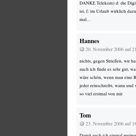
DANKE Telekom) d: die Digita
ist, f: im Urlaub wirklich da
mal…
Hannes
20. November 2006 auf 2
nichts, gegen Strießen, wir ha
auch ich finde es sehr gut, w
wäre schön, wenn man eine 
jeder reinschreibt, wann und 
so viel erstmal von mir
Tom
23. November 2006 auf 1
Damit auch ich einmal meine