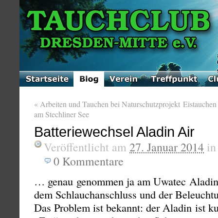
«
Arbeiten und Tauchen bei Naturschutzprojekt
Eistauchen
am Stechliner See
Batteriewechsel Aladin Air
Veröffentlicht am
27. Januar 2014
i
0
Kommentare
… genau genommen ja am Uwatec Aladin A
dem Schlauchanschluss und der Beleucht
Das Problem ist bekannt: der Aladin ist 