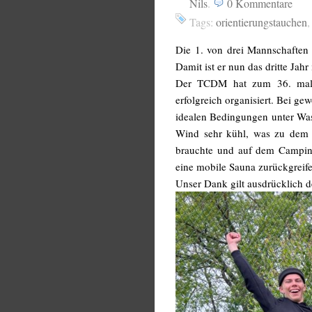
Nils
.
0
Kommentare
Tags:
orientierungstauchen
Die 1. von drei Mannschaften 
Damit ist er nun das dritte Ja
Der TCDM hat zum 36. mal d
erfolgreich organisiert. Bei 
idealen Bedingungen unter Wass
Wind sehr kühl, was zu dem s
brauchte und auf dem Campingp
eine mobile Sauna zurückgreif
Unser Dank gilt ausdrücklich d