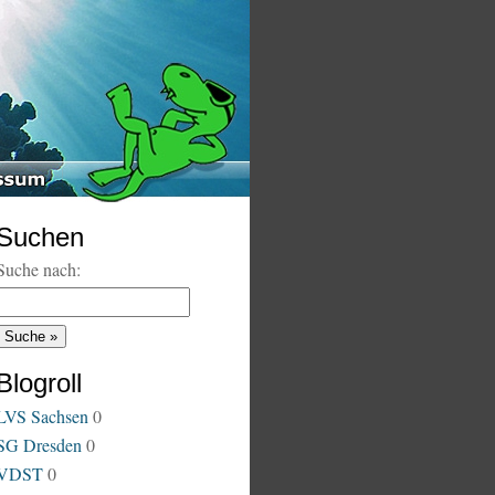
Suchen
Suche nach:
Blogroll
LVS Sachsen
0
SG Dresden
0
VDST
0