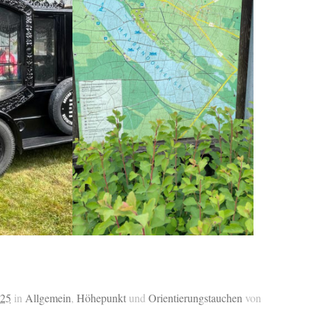
025
in
Allgemein
,
Höhepunkt
und
Orientierungstauchen
von