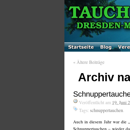
«
Ältere Beiträge
Archiv na
Schnuppertauche
Veröffentlicht am
19. Juni 
Tags:
schnuppertauchen
.
Auch in diesem Jahr war die 
Schnuppertauchen – wieder da