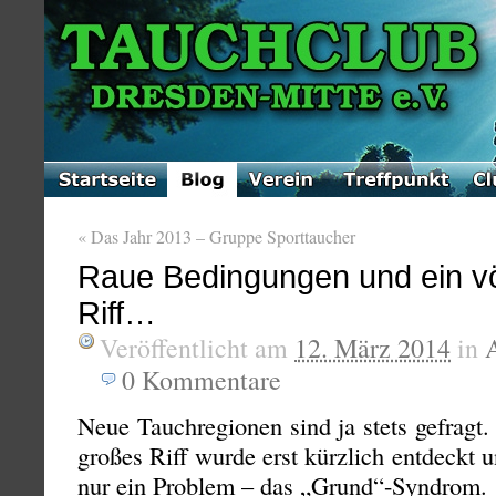
«
Das Jahr 2013 – Gruppe Sporttaucher
Raue Bedingungen und ein vö
Riff…
Veröffentlicht am
12. März 2014
in
0
Kommentare
Neue Tauchregionen sind ja stets gefragt
großes Riff wurde erst kürzlich entdeckt u
nur ein Problem – das „Grund“-Syndrom.