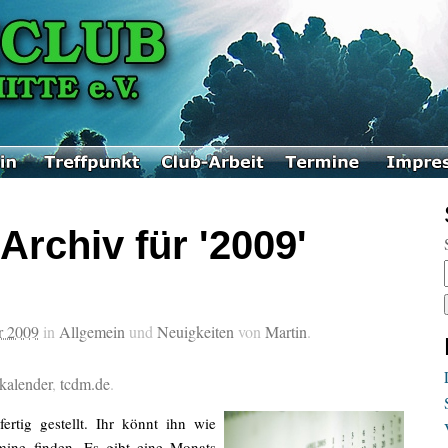
Archiv für '2009'
r 2009
in
Allgemein
und
Neuigkeiten
von
Martin
.
kalender
,
tcdm.de
.
ertig gestellt. Ihr könnt ihn wie
ine finden. Es gibt eine Monats