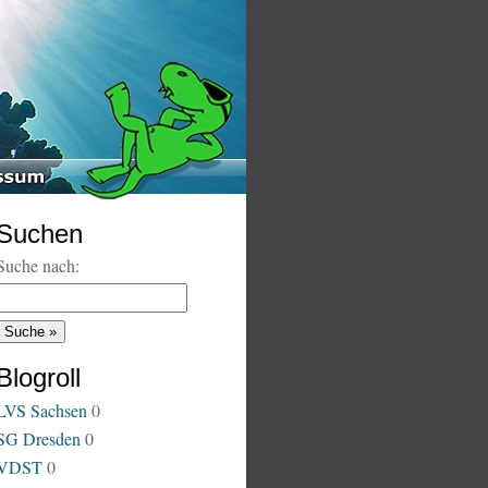
Suchen
Suche nach:
Blogroll
LVS Sachsen
0
SG Dresden
0
VDST
0