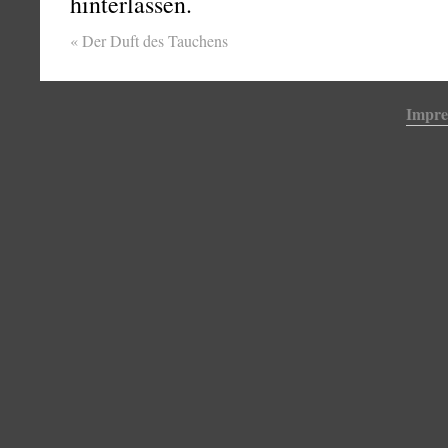
hinterlassen.
«
Der Duft des Tauchens
Impr