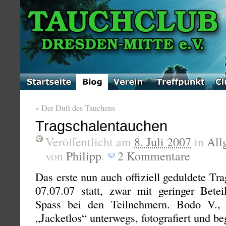
«
Der Duft des Tauchens
Tragschalentauchen
Veröffentlicht am
8. Juli 2007
in
All
von
Philipp
.
2
Kommentare
Das erste nun auch offiziell geduldete T
07.07.07 statt, zwar mit geringer Bet
Spass bei den Teilnehmern. Bodo V.,
„Jacketlos“ unterwegs, fotografiert und be