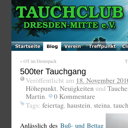
«
OT im Dreierpack
T
500ter Tauchgang
Veröffentlicht am
18. November 201
Höhepunkt
,
Neuigkeiten
und
Tauche
Martin
.
0
Kommentare
Tags:
feiertag
,
haustein
,
steina
,
tauc
Anlässlich des
Buß- und Bettag