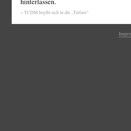
hinterlassen.
«
TCDM begibt sich in die „Tiefsee“
Impr