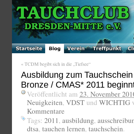
«
TCDM begibt sich in die „Tiefsee“
Ausbildung zum Tauchschei
Bronze / CMAS* 2011 beginnt
Veröffentlicht am
23. November 201
Neuigkeiten
,
VDST
und
WICHTIG
Kommentare
Tags:
2011
,
ausbildung
,
ausschreibu
dtsa
,
tauchen lernen
,
tauchschein
.