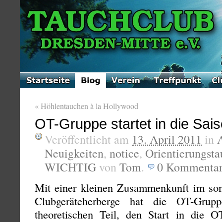
«
Höhlentauchen à la Hollywood
OT-Gruppe startet in die Sai
Veröffentlicht am
13. April 2011
in
Neuigkeiten
,
notice
,
Orientierungst
WICHTIG
von
Tom
.
0
Kommenta
Mit einer kleinen Zusammenkunft im son
Clubgeräteherberge hat die OT-Grup
theoretischen Teil, den Start in die OT