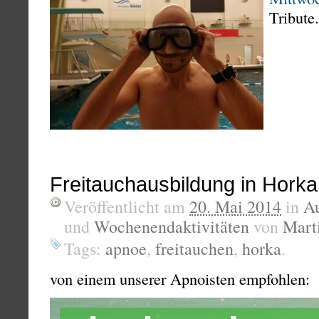
Tribute.
Freitauchausbildung in Horka
Veröffentlicht am
20. Mai 2014
in
A
und
Wochenendaktivitäten
von
Mart
Tags:
apnoe
,
freitauchen
,
horka
.
von einem unserer Apnoisten empfohlen: