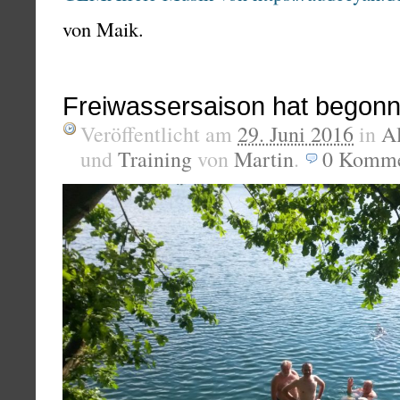
von Maik.
Freiwassersaison hat begon
Veröffentlicht am
29. Juni 2016
in
A
und
Training
von
Martin
.
0
Komme