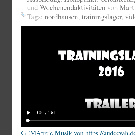
und
Wochenendaktivitäten
von
Mart
Tags:
nordhausen
,
trainingslager
,
vid
GEMAfreie Musik von https://audeeyah.d