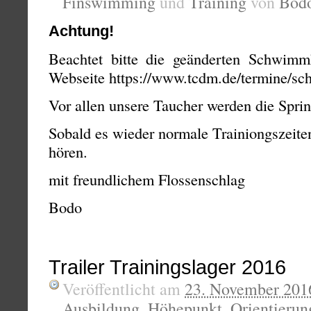
Finswimming
und
Training
von
Bod
Achtung!
Beachtet bitte die geänderten Schwimmh
Webseite https://www.tcdm.de/termine/sc
Vor allen unsere Taucher werden die Spri
Sobald es wieder normale Trainiongszeiten
hören.
mit freundlichem Flossenschlag
Bodo
Trailer Trainingslager 2016
Veröffentlicht am
23. November 201
Ausbildung
,
Höhepunkt
,
Orientierun