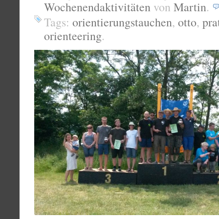
Wochenendaktivitäten
von
Martin
.
Tags:
orientierungstauchen
,
otto
,
pra
orienteering
.