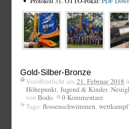
Protokoll 31. OTTO-Pokal:
PDF Dow
Gold-Silber-Bronze
Veröffentlicht am
21. Februar 2018
i
Höhepunkt
,
Jugend & Kinder
,
Neuig
von
Bodo
.
0
Kommentare
Tags:
flossenschwimmen
,
wettkampf