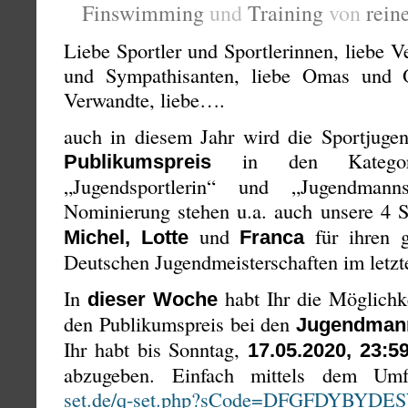
Finswimming
und
Training
von
rein
Liebe Sportler und Sportlerinnen, liebe V
und Sympathisanten, liebe Omas und 
Verwandte, liebe….
auch in diesem Jahr wird die Sportjuge
in den Kategorien
Publikumspreis
„Jugendsportlerin“ und „Jugendmann
Nominierung stehen u.a. auch unsere 4 
und
für ihren g
Michel, Lotte
Franca
Deutschen Jugendmeisterschaften im letzt
In
habt Ihr die Möglichk
dieser Woche
den Publikumspreis bei den
Jugendman
Ihr habt bis Sonntag,
17.05.2020, 23:5
abzugeben. Einfach mittels dem Um
set.de/q-set.php?sCode=DFGFDYBYDE