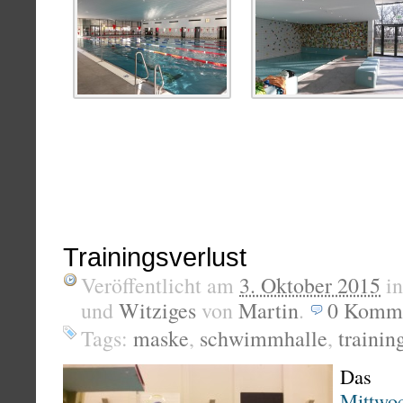
Trainingsverlust
Veröffentlicht am
3. Oktober 2015
i
und
Witziges
von
Martin
.
0
Komme
Tags:
maske
,
schwimmhalle
,
trainin
Das
Mittwoc