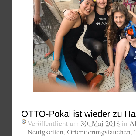
OTTO-Pokal ist wieder zu H
Veröffentlicht am
30. Mai 2018
in
A
Neuigkeiten
,
Orientierungstauchen
,