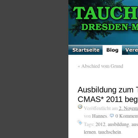
«
Abschied vom Grund
Ausbildung zum 
CMAS* 2011 begi
Veröffentlicht am
2. Novem
von
Hannes
.
0
Komment
Tags:
2012
,
ausbildung
,
aus
lernen
,
tauchschein
.