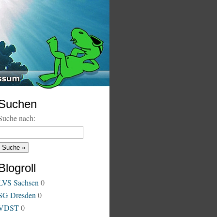
Suchen
Suche nach:
Blogroll
LVS Sachsen
0
SG Dresden
0
VDST
0