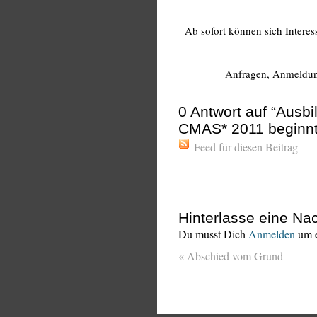
Ab sofort können sich Interess
Anfragen, Anmeldu
0
Antwort auf “Ausb
CMAS* 2011 beginnt
Feed für diesen Beitrag
Hinterlasse eine Nac
Du musst Dich
Anmelden
um e
«
Abschied vom Grund