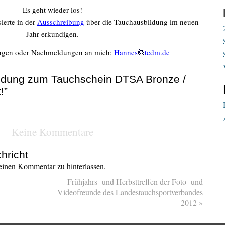
Es geht wieder los!
ierte in der
Ausschreibung
über die Tauchausbildung im neuen
Jahr erkundigen.
ngen oder Nachmeldungen an mich:
Hannes
tcdm.de
ildung zum Tauchschein DTSA Bronze /
!”
Keine Kommentare
hricht
inen Kommentar zu hinterlassen.
Frühjahrs- und Herbsttreffen der Foto- und
Videofreunde des Landestauchsportverbandes
2012
»