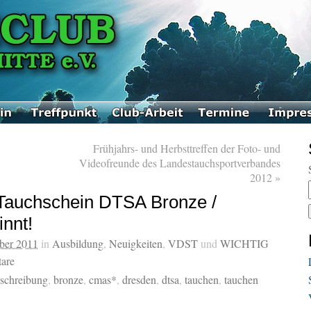
Frühjahrs- und Herbsttreffen der Foto- und
Videofreunde des Landestauchsportverbandes
2012
»
Tauchschein DTSA Bronze /
nnt!
ber 2011
in
Ausbildung
,
Neuigkeiten
,
VDST
und
WICHTIG
are
schreibung
,
bronze
,
cmas*
,
dresden
,
dtsa
,
tauchen
,
tauchen