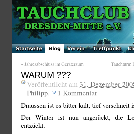
«
Jahresabschluss im Geräteraum
Tauchturm P
WARUM ???
Veröffentlicht am
31. Dezember 200
Philipp
.
1
Kommentar
Draussen ist es bitter kalt, tief verschneit
Der Winter ist nun angerückt, die Le
entzückt.