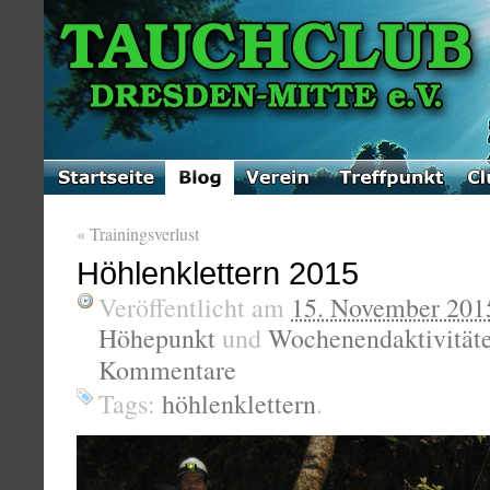
«
Trainingsverlust
Höhlenklettern 2015
Veröffentlicht am
15. November 201
Höhepunkt
und
Wochenendaktivität
Kommentare
Tags:
höhlenklettern
.