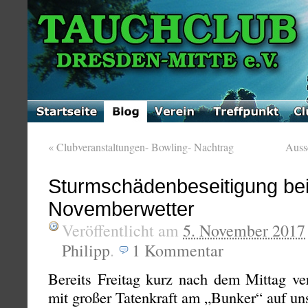
«
Clubveranstaltungen- Bowling- Nachtrag
Auss
Sturmschädenbeseitigung bei
Novemberwetter
Veröffentlicht am
5. November 2017
Philipp
.
1
Kommentar
Bereits Freitag kurz nach dem Mittag v
mit großer Tatenkraft am „Bunker“ auf un