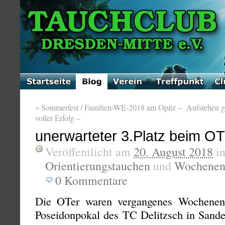
«
Sommerfest / Familien-WE-2018 am Opitz –
Aufstehen ge
voller Erfolg –
unerwarteter 3.Platz beim OT
Veröffentlicht am
20. August 2018
i
Orientierungstauchen
und
Wochenend
0
Kommentare
Die OTer waren vergangenes Wochenend
Poseidonpokal des TC Delitzsch in Sander