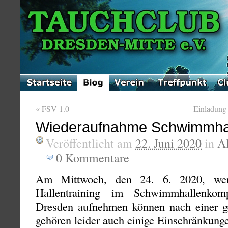
«
FSV 1.0
Einladung
Wiederaufnahme Schwimmhall
Veröffentlicht am
22. Juni 2020
in
A
0
Kommentare
Am Mittwoch, den 24. 6. 2020, wer
Hallentraining im Schwimmhallenkomp
Dresden aufnehmen können nach einer g
gehören leider auch einige Einschränkung