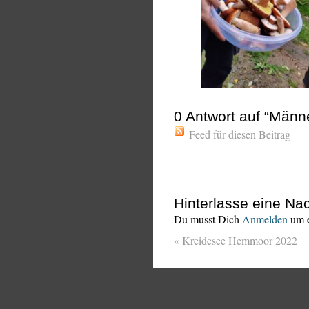
0
Antwort auf “Männe
Feed für diesen Beitrag
Hinterlasse eine Nac
Du musst Dich
Anmelden
um e
«
Kreidesee Hemmoor 2022