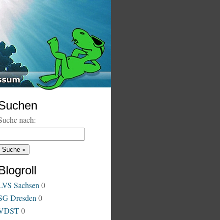
Suchen
Suche nach:
Blogroll
LVS Sachsen
0
SG Dresden
0
VDST
0