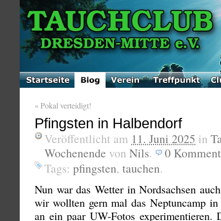
«
Pokal verteidigt!
Pfingsten in Halbendorf
Veröffentlicht am
11. Juni 2025
in
T
Wochenende
von
Nils
.
0
Komment
Tags:
pfingsten
,
tauchen
.
Nun war das Wetter in Nordsachsen auch 
wir wollten gern mal das Neptuncamp in
an ein paar UW-Fotos experimentieren. 