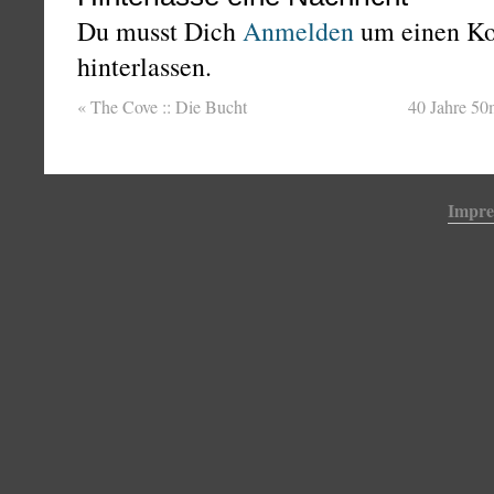
Du musst Dich
Anmelden
um einen K
hinterlassen.
«
The Cove :: Die Bucht
40 Jahre 50
Impr