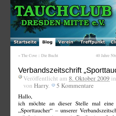
«
The Cove :: Die Bucht
40 Jahre 50
Verbandszeitschrift „Sporttau
Veröffentlicht am
8. Oktober 2009
i
von
Harry
.
5
Kommentare
Hallo,
ich möchte an dieser Stelle mal ein
„Sporttaucher“ – unserer Verbandszeitsc