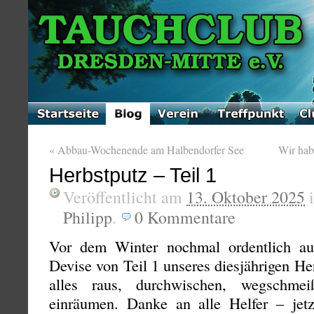
«
Abbau-Wochenende am Halbendorfer See
Wir ha
Herbstputz – Teil 1
Veröffentlicht am
13. Oktober 2025
Philipp
.
0
Kommentare
Vor dem Winter nochmal ordentlich a
Devise von Teil 1 unseres diesjährigen He
alles raus, durchwischen, wegschmei
einräumen. Danke an alle Helfer – jetzt