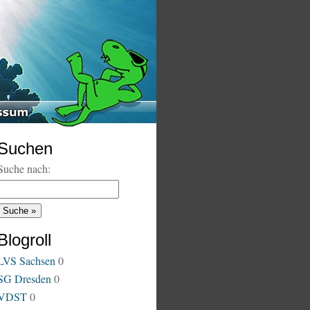
Suchen
Suche nach:
Blogroll
LVS Sachsen
0
SG Dresden
0
VDST
0