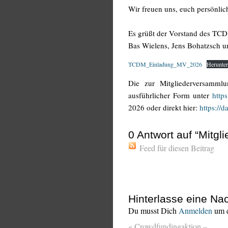
Wir freuen uns, euch persönlic
Es grüßt der Vorstand des TC
Bas Wielens, Jens Bohatzsch u
TCDM_Einladung_MV_2026
Herunter
Die zur Mitgliederversammlu
ausführlicher Form unter
http
2026 oder direkt hier:
https:/
0
Antwort auf “Mitg
Feed für diesen Beitrag
Hinterlasse eine Nac
Du musst Dich
Anmelden
um e
«
Crowdfundingaktion –