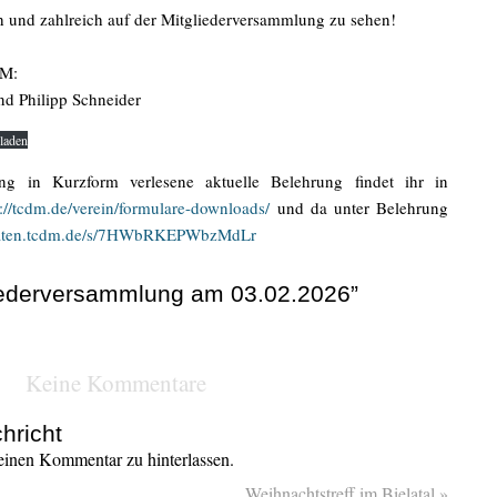
h und zahlreich auf der Mitgliederversammlung zu sehen!
DM:
nd Philipp Schneider
laden
ng in Kurzform verlesene aktuelle Belehrung findet ihr in
s://tcdm.de/verein/formulare-downloads/
und da unter Belehrung
/daten.tcdm.de/s/7HWbRKEPWbzMdLr
liederversammlung am 03.02.2026”
Keine Kommentare
hricht
inen Kommentar zu hinterlassen.
Weihnachtstreff im Bielatal
»