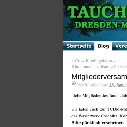
«
Crowdfundingaktion –
Kindertauchausrüstung für Sac
Mitgliederversa
Veröffentlicht am
18. Janua
Liebe Mitglieder des Tauchclub
wir laden euch zur TCDM-Mit
das Wasserwerk Coschütz (Koh
Bitte pünktlich erscheinen