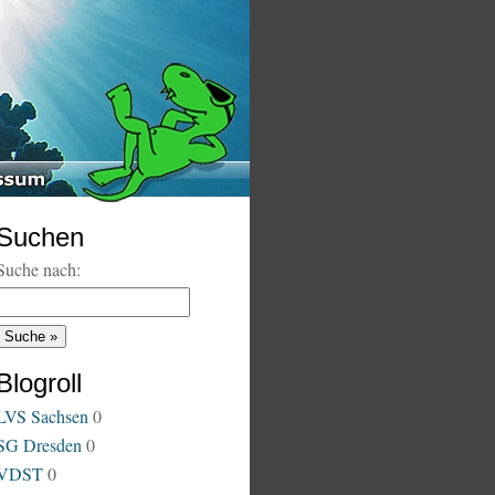
Suchen
Suche nach:
Blogroll
LVS Sachsen
0
SG Dresden
0
VDST
0