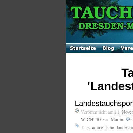
Ta
'Landes
Landestauchspor
Veröffentlicht am
11. Nove
WICHTIG
von
Martin
.
Tags:
ammelshain
,
landesta