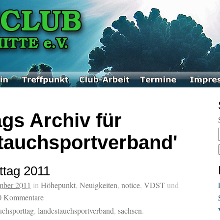
gs Archiv für
tauchsportverband'
ttag 2011
mber 2011
in
Höhepunkt
,
Neuigkeiten
,
notice
,
VDST
und
0
Kommentare
uchsporttag
,
landestauchsportverband
,
sachsen
.