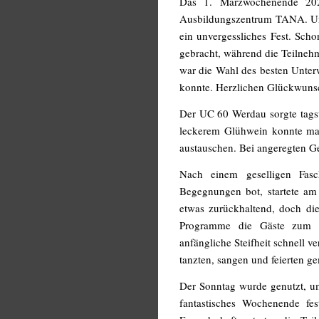
Das 1. Märzwochenende 202
Ausbildungszentrum TANA. Unt
ein unvergessliches Fest. Sc
gebracht, während die Teilneh
war die Wahl des besten Unterw
konnte. Herzlichen Glückwuns
Der UC 60 Werdau sorgte tagsüb
leckerem Glühwein konnte ma
austauschen. Bei angeregten G
Nach einem geselligen Fasc
Begegnungen bot, startete am
etwas zurückhaltend, doch die
Programme die Gäste zum La
anfängliche Steifheit schnell 
tanzten, sangen und feierten ge
Der Sonntag wurde genutzt, u
fantastisches Wochenende fe