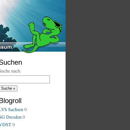
Suchen
Suche nach:
Blogroll
LVS Sachsen
0
SG Dresden
0
VDST
0