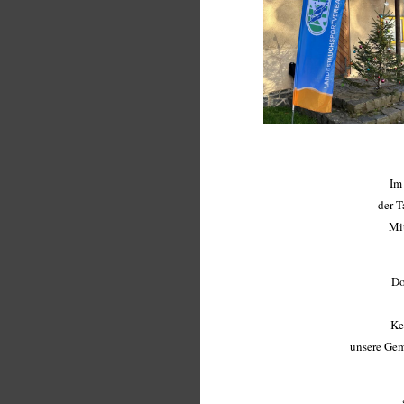
Im 
der T
Mit
Do
Ke
unsere Gem