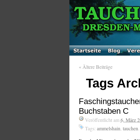
«
Ältere Beiträge
Tags Arc
Faschingstauchen
Buchstaben C
Veröffentlicht am
6. März 
Tags:
ammelshain
,
tauchen
.