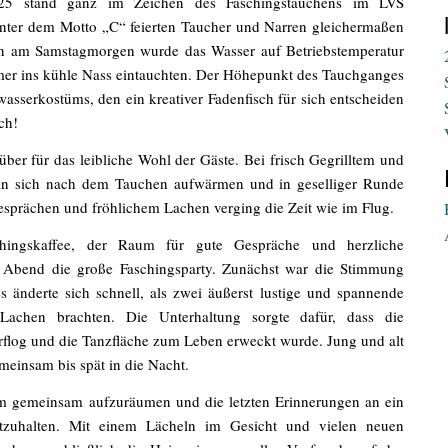
5 stand ganz im Zeichen des Faschingstauchens im LVS
er dem Motto „C“ feierten Taucher und Narren gleichermaßen
hon am Samstagmorgen wurde das Wasser auf Betriebstemperatur
mer ins kühle Nass eintauchten. Der Höhepunkt des Tauchganges
asserkostüms, den ein kreativer Fadenfisch für sich entscheiden
ch!
er für das leibliche Wohl der Gäste. Bei frisch Gegrilltem und
n sich nach dem Tauchen aufwärmen und in geselliger Runde
esprächen und fröhlichem Lachen verging die Zeit wie im Flug.
hingskaffee, der Raum für gute Gespräche und herzliche
 Abend die große Faschingsparty. Zunächst war die Stimmung
s änderte sich schnell, als zwei äußerst lustige und spannende
chen brachten. Die Unterhaltung sorgte dafür, dass die
verflog und die Tanzfläche zum Leben erweckt wurde. Jung und alt
meinsam bis spät in die Nacht.
m gemeinsam aufzuräumen und die letzten Erinnerungen an ein
stzuhalten. Mit einem Lächeln im Gesicht und vielen neuen