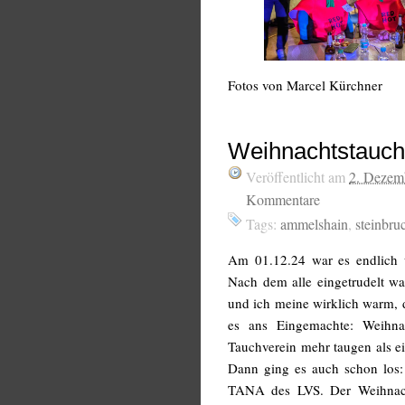
Fotos von Marcel Kürchner
Weihnachtstauch
Veröffentlicht am
2. Dezem
Kommentare
Tags:
ammelshain
,
steinbru
Am 01.12.24 war es endlich w
Nach dem alle eingetrudelt wa
und ich meine wirklich warm, 
es ans Eingemachte: Weihnach
Tauchverein mehr taugen als ei
Dann ging es auch schon los: 
TANA des LVS. Der Weihnach