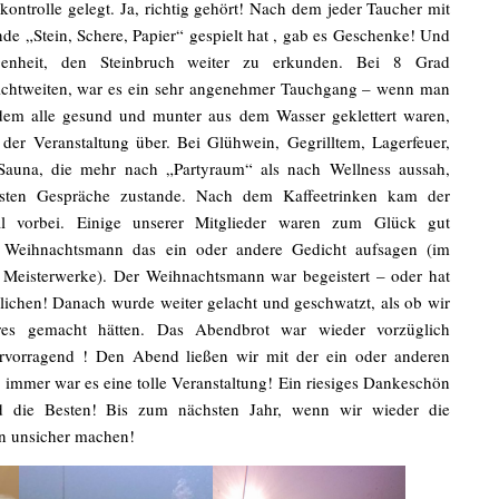
ontrolle gelegt. Ja, richtig gehört! Nach dem jeder Taucher mit
 „Stein, Schere, Papier“ gespielt hat , gab es Geschenke! Und
enheit, den Steinbruch weiter zu erkunden. Bei 8 Grad
ichtweiten, war es ein sehr angenehmer Tauchgang – wenn man
hdem alle gesund und munter aus dem Wasser geklettert waren,
der Veranstaltung über. Bei Glühwein, Gegrilltem, Lagerfeuer,
Sauna, die mehr nach „Partyraum“ als nach Wellness aussah,
gsten Gespräche zustande. Nach dem Kaffeetrinken kam der
 vorbei. Einige unserer Mitglieder waren zum Glück gut
 Weihnachtsmann das ein oder andere Gedicht aufsagen (im
r Meisterwerke). Der Weihnachtsmann war begeistert – oder hat
lichen! Danach wurde weiter gelacht und geschwatzt, als ob wir
res gemacht hätten. Das Abendbrot war wieder vorzüglich
rvorragend ! Den Abend ließen wir mit der ein oder anderen
immer war es eine tolle Veranstaltung! Ein riesiges Dankeschön
eid die Besten! Bis zum nächsten Jahr, wenn wir wieder die
n unsicher machen!