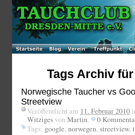
Tags Archiv für 
Norwegische Taucher vs Goo
Streetview
Veröffentlicht am
11. Februar 2010
i
Witziges
von
Martin
.
0
Kommenta
Tags:
google
,
norwegen
,
streetview
,