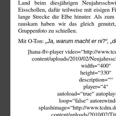
Land beim diesjährigen Neujahrsschw
Eisschollen, dafür teilweise mit eisigen 
lange Strecke die Elbe hinuter. Als zum
rauskam haben wir das gleich genutz
Gruppenfoto zu schießen.
Mit O-Ton:
„Ja, warum macht er ni?“, „d
[hana-flv-player video=“http://www.t
content/uploads/2010/02/Neujahrs
width=“400″
height=“330″
description=““
player=“4″
autoload=“true“ autoplay
loop=“false“ autorewind
splashimage=“http://www.tcdm.d
content/uploads/2010/02/Tit