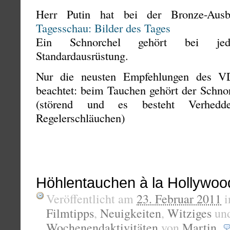
Herr Putin hat bei der Bronze-Ausbi
Tagesschau: Bilder des Tages
Ein Schnorchel gehört bei je
Standardausrüstung.
Nur die neusten Empfehlungen des V
beachtet: beim Tauchen gehört der Schno
(störend und es besteht Verhedde
Regelerschläuchen)
Höhlentauchen à la Hollywoo
Veröffentlicht am
23. Februar 2011
i
Filmtipps
,
Neuigkeiten
,
Witziges
un
Wochenendaktivitäten
von
Martin
.