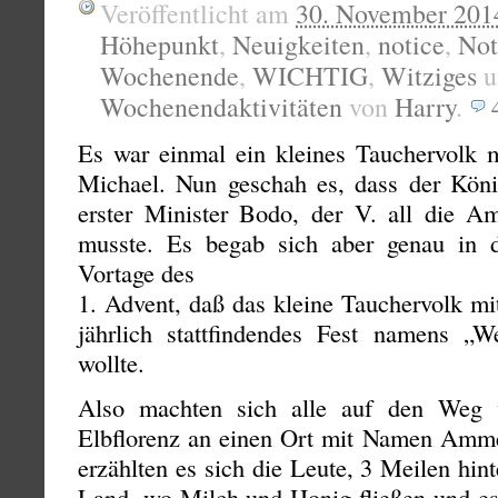
Veröffentlicht am
30. November 201
Höhepunkt
,
Neuigkeiten
,
notice
,
Not
Wochenende
,
WICHTIG
,
Witziges
u
Wochenendaktivitäten
von
Harry
.
Es war einmal ein kleines Tauchervolk
Michael. Nun geschah es, dass der Kön
erster Minister Bodo, der V. all die A
musste. Es begab sich aber genau in d
Vortage des
1. Advent, daß das kleine Tauchervolk mi
jährlich stattfindendes Fest namens „We
wollte.
Also machten sich alle auf den Weg
Elbflorenz an einen Ort mit Namen Ammel
erzählten es sich die Leute, 3 Meilen hi
Land, wo Milch und Honig fließen und 