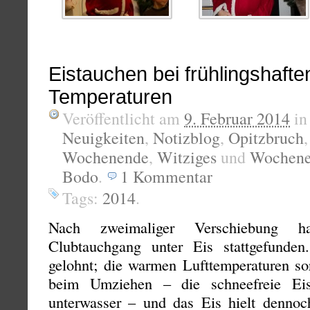
Eistauchen bei frühlingshafte
Temperaturen
Veröffentlicht am
9. Februar 2014
i
Neuigkeiten
,
Notizblog
,
Opitzbruch
Wochenende
,
Witziges
und
Wochene
Bodo
.
1
Kommentar
Tags:
2014
.
Nach zweimaliger Verschiebung 
Clubtauchgang unter Eis stattgefunde
gelohnt; die warmen Lufttemperaturen so
beim Umziehen – die schneefreie Eis
unterwasser – und das Eis hielt denno