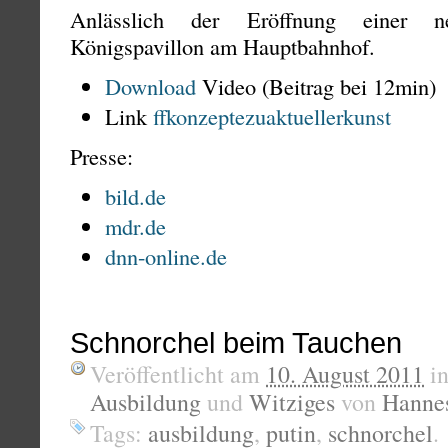
Anlässlich der Eröffnung einer n
Königspavillon am Hauptbahnhof.
Download
Video (Beitrag bei 12min)
Link
ffkonzeptezuaktuellerkunst
Presse:
bild.de
mdr.de
dnn-online.de
Schnorchel beim Tauchen
Veröffentlicht am
10. August 2011
i
Ausbildung
und
Witziges
von
Hanne
Tags:
ausbildung
,
putin
,
schnorchel
.