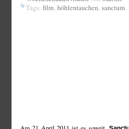
Tags:
film
,
höhlentauchen
,
sanctum
.
Am 21 April 2011 ist es soweit.
Sanct