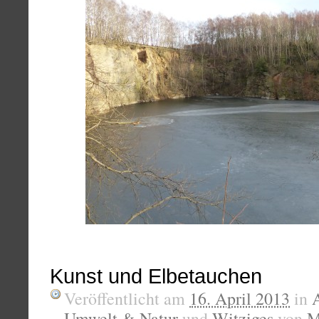
Kunst und Elbetauchen
Veröffentlicht am
16. April 2013
in
Umwelt & Natur
und
Witziges
von
M