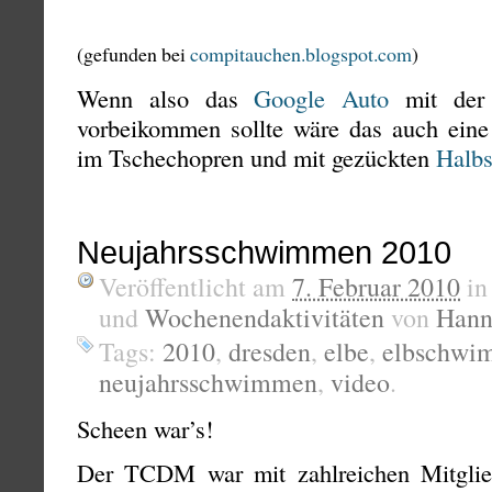
(gefunden bei
compitauchen.blogspot.com
)
Wenn also das
Google Auto
mit der 
vorbeikommen sollte wäre das auch eine
im Tschechopren und mit gezückten
Halbs
Neujahrsschwimmen 2010
Veröffentlicht am
7. Februar 2010
i
und
Wochenendaktivitäten
von
Hann
Tags:
2010
,
dresden
,
elbe
,
elbschwi
neujahrsschwimmen
,
video
.
Scheen war’s!
Der TCDM war mit zahlreichen Mitgli