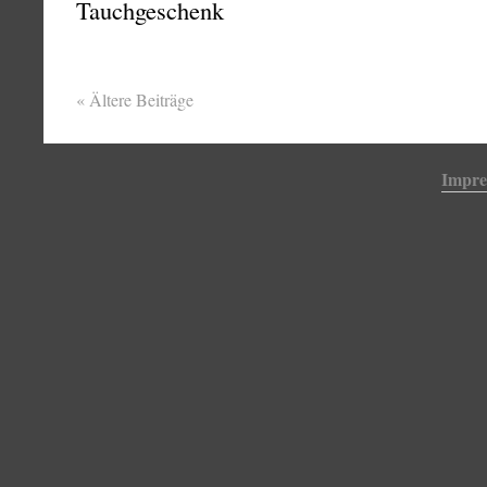
«
Ältere Beiträge
Impr