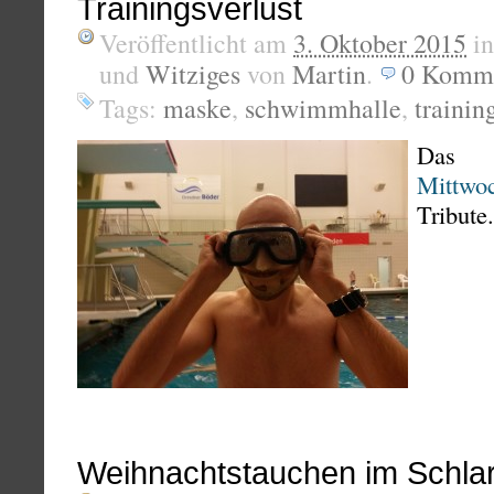
Trainingsverlust
Veröffentlicht am
3. Oktober 2015
i
und
Witziges
von
Martin
.
0
Komme
Tags:
maske
,
schwimmhalle
,
trainin
Das
Mittwoc
Tribute.
Weihnachtstauchen im Schlar