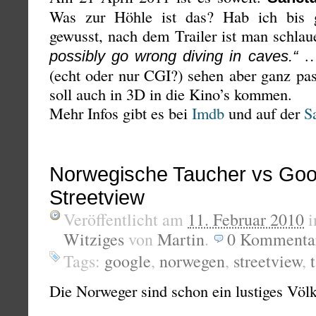
Was zur Höhle ist das? Hab ich bis 
gewusst, nach dem Trailer ist man schlaue
… 
possibly go wrong diving in caves.“
(echt oder nur CGI?) sehen aber ganz pa
soll auch in 3D in die Kino’s kommen.
Mehr Infos gibt es bei
Imdb
und auf der
S
Norwegische Taucher vs Goo
Streetview
Veröffentlicht am
11. Februar 2010
i
Witziges
von
Martin
.
0
Kommenta
Tags:
google
,
norwegen
,
streetview
,
Die Norweger sind schon ein lustiges Völ