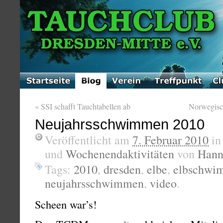
«
SSI schafft Tauchtabellen ab
Norwegisc
Neujahrsschwimmen 2010
Veröffentlicht am
7. Februar 2010
i
und
Wochenendaktivitäten
von
Hann
Tags:
2010
,
dresden
,
elbe
,
elbschwi
neujahrsschwimmen
,
video
.
Scheen war’s!