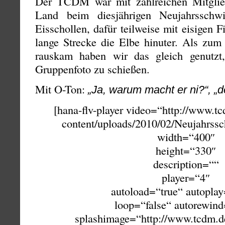
Der TCDM war mit zahlreichen Mitgli
Land beim diesjährigen Neujahrsschw
Eisschollen, dafür teilweise mit eisigen 
lange Strecke die Elbe hinuter. Als zum
rauskam haben wir das gleich genutz
Gruppenfoto zu schießen.
Mit O-Ton:
„Ja, warum macht er ni?“, „d
[hana-flv-player video=“http://www.t
content/uploads/2010/02/Neujahrs
width=“400″
height=“330″
description=““
player=“4″
autoload=“true“ autoplay
loop=“false“ autorewind
splashimage=“http://www.tcdm.d