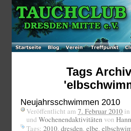
Tags Archiv
'elbschwim
Neujahrsschwimmen 2010
Veröffentlicht am
7. Februar 2010
i
und
Wochenendaktivitäten
von
Hann
Tags:
2010
,
dresden
,
elbe
,
elbschwi