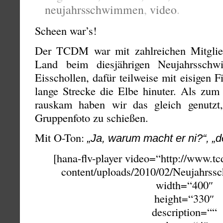
neujahrsschwimmen
,
video
.
Scheen war’s!
Der TCDM war mit zahlreichen Mitgli
Land beim diesjährigen Neujahrsschw
Eisschollen, dafür teilweise mit eisigen 
lange Strecke die Elbe hinuter. Als zum
rauskam haben wir das gleich genutz
Gruppenfoto zu schießen.
Mit O-Ton:
„Ja, warum macht er ni?“, „d
[hana-flv-player video=“http://www.t
content/uploads/2010/02/Neujahrs
width=“400″
height=“330″
description=““