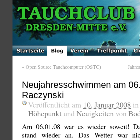
«
Open Source Tauchcomputer (OSTC)
Jahre
Neujahresschwimmen am 06.0
Raczynski
Veröffentlicht am
10. Januar 2008
i
Höhepunkt
und
Neuigkeiten
von
Bo
Am 06.01.08 war es wieder soweit! D
stand wieder an. Das Wetter war ni