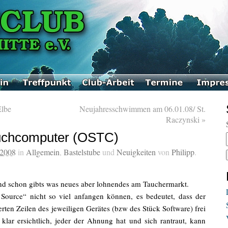
Elbe
Neujahresschwimmen am 06.01.08/ St.
Raczynski
»
uchcomputer (OSTC)
 2008
in
Allgemein
,
Bastelstube
und
Neuigkeiten
von
Philipp
.
nd schon gibts was neues aber lohnendes am Tauchermarkt.
Source“ nicht so viel anfangen können, es bedeutet, dass der
rten Zeilen des jeweiligen Gerätes (bzw des Stück Software) frei
t klar ersichtlich, jeder der Ahnung hat und sich rantraut, kann