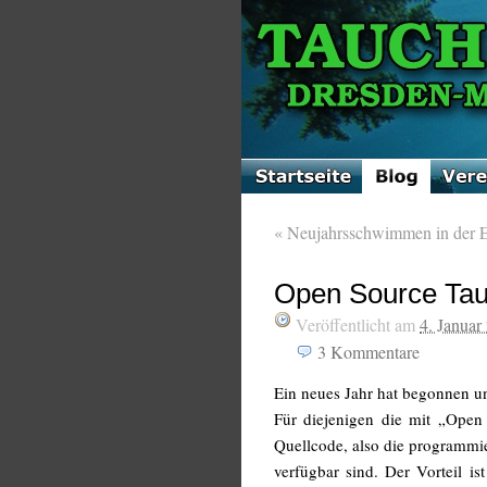
«
Neujahrsschwimmen in der 
Open Source Ta
Veröffentlicht am
4. Januar
3
Kommentare
Ein neues Jahr hat begonnen u
Für diejenigen die mit „Open 
Quellcode, also die programmie
verfügbar sind. Der Vorteil is