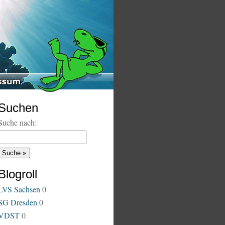
Suchen
Suche nach:
Blogroll
LVS Sachsen
0
SG Dresden
0
VDST
0