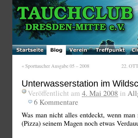
«
Sporttaucher Ausgabe 05 – 2008
22. OTT
Unterwasserstation im Wilds
Veröffentlicht am
4. Mai 2008
in
All
6
Kommentare
Was man nicht alles entdeckt, wenn man
(Pizza) seinem Magen noch etwas Verdau