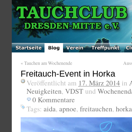
«
Tauchen am Wochenende
Aus
Freitauch-Event in Horka
Veröffentlicht am
17. März 2014
in
Neuigkeiten
,
VDST
und
Wochenenda
0
Kommentare
Tags:
aida
,
apnoe
,
freitauchen
,
horka