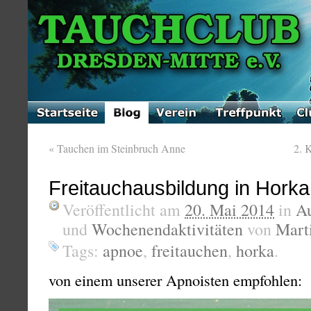
«
Tauchen im Steinbruch Anne
2. 
Freitauchausbildung in Horka
Veröffentlicht am
20. Mai 2014
in
A
und
Wochenendaktivitäten
von
Mart
Tags:
apnoe
,
freitauchen
,
horka
.
von einem unserer Apnoisten empfohlen: