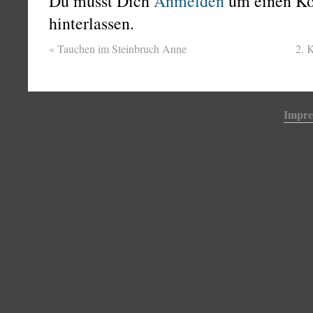
Du musst Dich
Anmelden
um einen K
hinterlassen.
«
Tauchen im Steinbruch Anne
2. 
Impr