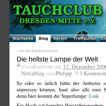
«
der mit dem Rochen tanzt
Die hellste Lampe der Welt
Veröffentlicht am
12. Dezember 200
Notizblog
von
Philipp
.
3
Komment
So oder so änlich hätte der Anbieter 
anpreisen können, haut also alle eure
denn hier kommt die Superlampe:
Link
Ein Hoch auf korrekte Herstellerangaben