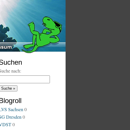
Suchen
Suche nach:
Blogroll
LVS Sachsen
0
SG Dresden
0
VDST
0