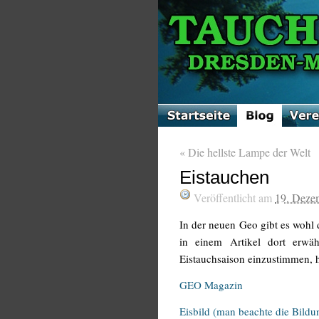
«
Die hellste Lampe der Welt
Eistauchen
Veröffentlicht am
19. Deze
In der neuen Geo gibt es wohl 
in einem Artikel dort erwä
Eistauchsaison einzustimmen, h
GEO Magazin
Eisbild (man beachte die Bildun