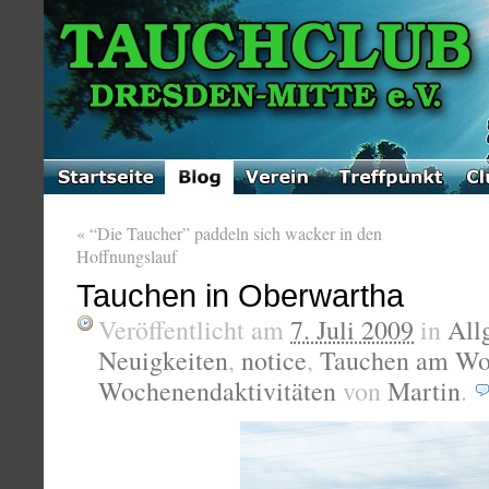
«
“Die Taucher” paddeln sich wacker in den
Hoffnungslauf
Tauchen in Oberwartha
Veröffentlicht am
7. Juli 2009
in
All
Neuigkeiten
,
notice
,
Tauchen am Wo
Wochenendaktivitäten
von
Martin
.