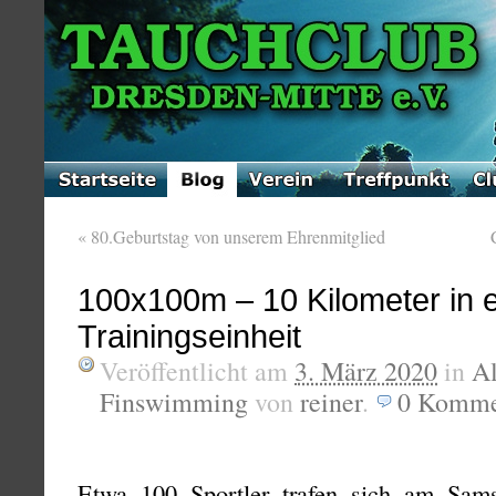
«
80.Geburtstag von unserem Ehrenmitglied
100x100m – 10 Kilometer in e
Trainingseinheit
Veröffentlicht am
3. März 2020
in
A
Finswimming
von
reiner
.
0
Komme
Etwa 100 Sportler trafen sich am Sam