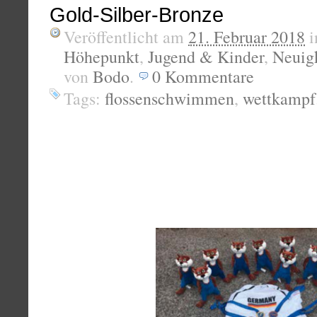
Gold-Silber-Bronze
Veröffentlicht am
21. Februar 2018
i
Höhepunkt
,
Jugend & Kinder
,
Neuig
von
Bodo
.
0
Kommentare
Tags:
flossenschwimmen
,
wettkampf