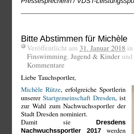
Pressesprecherin / VDST-Leistungsspo
—————————————————
Bitte Abstimmen für Michèle
Veröffentlicht am
31. Januar 2018
i
Finswimming
,
Jugend & Kinder
un
Kommentare
Liebe Tauchsportler,
Michèle Rütze
, erfolgreiche Sportlerin
unserer
Startgemeinschaft Dresden
, ist
zur Wahl zum Nachwuchssportler der
Stadt Dresden nominiert.
Damit sie
Dresdens
werden
Nachwuchssportler 2017