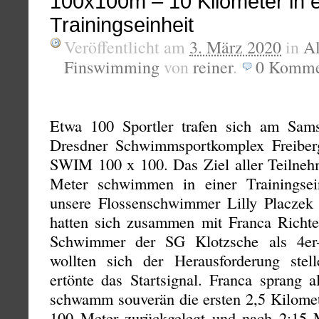
100x100m – 10 Kilometer in e
Trainingseinheit
Veröffentlicht am
3. März 2020
in
A
Finswimming
von
reiner
.
0
Komme
Etwa 100 Sportler trafen sich am Sam
Dresdner Schwimmsportkomplex Freiber
SWIM 100 x 100. Das Ziel aller Teilneh
Meter schwimmen in einer Trainingsei
unsere Flossenschwimmer Lilly Placzek
hatten sich zusammen mit Franca Richt
Schwimmer der SG Klotzsche als 4er-
wollten sich der Herausforderung stel
ertönte das Startsignal. Franca sprang 
schwamm souverän die ersten 2,5 Kilome
100 Meter zurückgelegt und nach 2:15 Mi