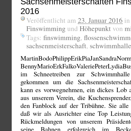
Sachsenmeisterschaften Fin
2016
Veröffentlicht am
23. Januar 2016
i
Finswimming
und
Höhepunkt
von
m
Tags:
finswimming
,
flossenschwimm
sachsenmeisterschaft
,
schwimmhall
MartinBodoPhilippErikPiaJanSandraN
BennyMarioErkFalkoValeriePeterLydiaB
im Schneetreiben zur Schwimmhalle
gekommen um die Sachsenmeisterschaf
kann es vorwegnehmen, ein dickes Lob a
aus unserem Verein, die Kuchensprender
den Fanblock auf der Tribühne. Sie alle
daß wir als Ausrichter eine Top Leistun
Rückmeldungen von unserem Präsidente
seine Bahnen erfolgreich im Beck