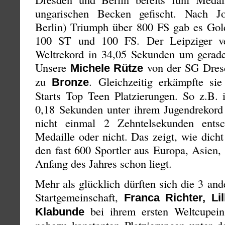
ungarischen Becken gefischt. Nach J
Berlin) Triumph über 800 FS gab es Gol
100 ST und 100 FS. Der Leipziger ve
Weltrekord in 34,05 Sekunden um gerad
Unsere
von der SG Dresd
Michele Rütze
zu
. Gleichzeitig erkämpfte sie
Bronze
Starts Top Teen Platzierungen. So z.B.
0,18 Sekunden unter ihrem Jugendrekord 
nicht einmal 2 Zehntelsekunden ents
Medaille oder nicht. Das zeigt, wie dich
den fast 600 Sportler aus Europa, Asien
Anfang des Jahres schon liegt.
Mehr als glücklich dürften sich die 3 and
Startgemeinschaft,
Franca Richter, Li
bei ihrem ersten Weltcupein
Klabunde
nahezu konstanten Platzierungen unter d