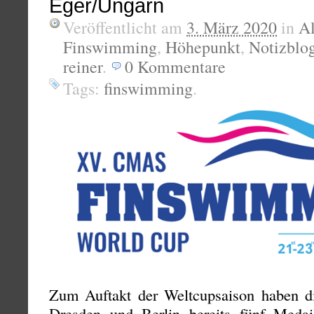
Eger/Ungarn
Veröffentlicht am
3. März 2020
in
A
Finswimming
,
Höhepunkt
,
Notizblo
reiner
.
0
Kommentare
Tags:
finswimming
.
Zum Auftakt der Weltcupsaison haben di
Dresden und Berlin bereits fünf Medai