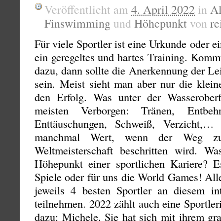
Veröffentlicht am
4. April 2022
in
A
Finswimming
und
Höhepunkt
von
re
Für viele Sportler ist eine Urkunde oder e
ein geregeltes und hartes Training. Komm
dazu, dann sollte die Anerkennung der Le
sein. Meist sieht man aber nur die klein
den Erfolg. Was unter der Wasseroberfl
meisten Verborgen: Tränen, Entbehr
Enttäuschungen, Schweiß, Verzicht,…
manchmal Wert, wenn der Weg zu
Weltmeisterschaft beschritten wird. Wa
Höhepunkt einer sportlichen Kariere? 
Spiele oder für uns die World Games! All
jeweils 4 besten Sportler an diesem in
teilnehmen. 2022 zählt auch eine Sportler
dazu: Michele. Sie hat sich mit ihrem gr