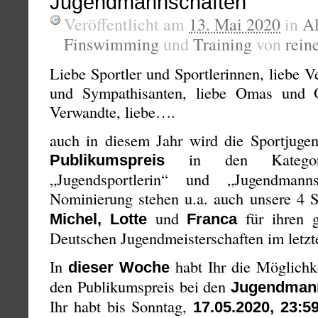
Jugendmannschaften
Veröffentlicht am
13. Mai 2020
in
A
Finswimming
und
Training
von
rein
Liebe Sportler und Sportlerinnen, liebe V
und Sympathisanten, liebe Omas und 
Verwandte, liebe….
auch in diesem Jahr wird die Sportjuge
in den Kategorien
Publikumspreis
„Jugendsportlerin“ und „Jugendmann
Nominierung stehen u.a. auch unsere 4 
und
für ihren g
Michel, Lotte
Franca
Deutschen Jugendmeisterschaften im letzt
In
habt Ihr die Möglichk
dieser Woche
den Publikumspreis bei den
Jugendman
Ihr habt bis Sonntag,
17.05.2020, 23:5