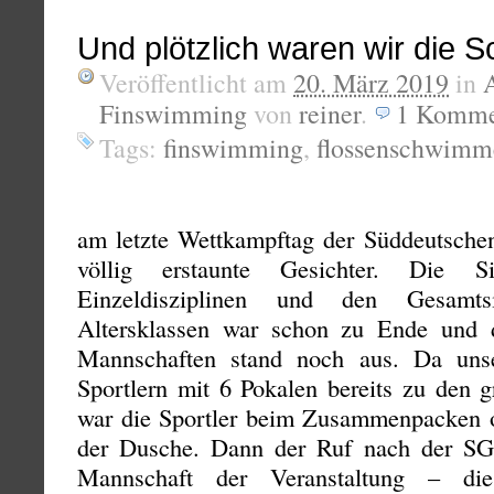
Und plötzlich waren wir die S
Veröffentlicht am
20. März 2019
in
Finswimming
von
reiner
.
1
Komme
Tags:
finswimming
,
flossenschwimm
am letzte Wettkampftag der Süddeutschen
völlig erstaunte Gesichter. Die S
Einzeldisziplinen und den Gesamtsi
Altersklassen war schon zu Ende und 
Mannschaften stand noch aus. Da uns
Sportlern mit 6 Pokalen bereits zu den 
war die Sportler beim Zusammenpacken o
der Dusche. Dann der Ruf nach der SG 
Mannschaft der Veranstaltung – die