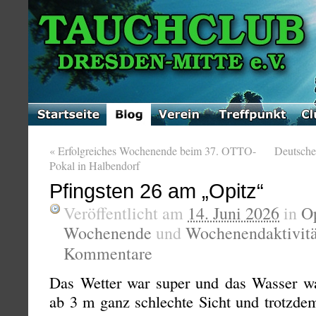
«
Erfolgreiches Wochenende beim 37. OTTO-
Deutsche 
Pokal in Halbendorf
Pfingsten 26 am „Opitz“
Veröffentlicht am
14. Juni 2026
in
O
Wochenende
und
Wochenendaktivit
Kommentare
Das Wetter war super und das Wasser wa
ab 3 m ganz schlechte Sicht und trotzdem