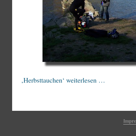
‚Herbsttauchen‘ weiterlesen …
Impr