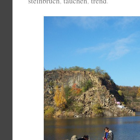
steinbruch
,
tauchen
,
trend
.