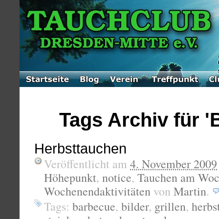
Tags Archiv für '
Herbsttauchen
Veröffentlicht am
4. November 2009
Höhepunkt
,
notice
,
Tauchen am Woc
Wochenendaktivitäten
von
Martin
.
Tags:
barbecue
,
bilder
,
grillen
,
herbs