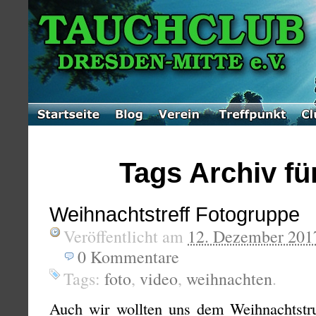
Tags Archiv für
Weihnachtstreff Fotogruppe
Veröffentlicht am
12. Dezember 201
0
Kommentare
Tags:
foto
,
video
,
weihnachten
.
Auch wir wollten uns dem Weihnachtstru