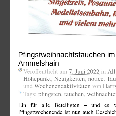
Pfingstweihnachtstauchen i
Ammelshain
Veröffentlicht am
7. Juni 2022
in
Al
Höhepunkt
,
Neuigkeiten
,
notice
,
Tau
und
Wochenendaktivitäten
von
Harr
Tags:
pfingsten
,
tauchen
,
weihnachte
Ein für alle Beteiligten – und es 
Pfingstwochenende ist nun auch Geschich