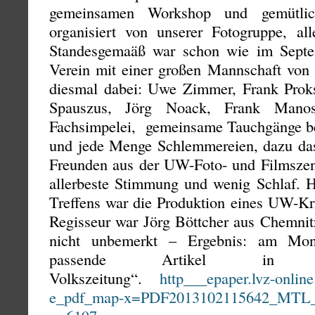
gemeinsamen Workshop und gemütli
organisiert von unserer Fotogruppe, a
Standesgemaäß war schon wie im Septe
Verein mit einer großen Mannschaft von 
diesmal dabei: Uwe Zimmer, Frank Prok
Spauszus, Jörg Noack, Frank Mano
Fachsimpelei, gemeinsame Tauchgänge bei
und jede Menge Schlemmereien, dazu da
Freunden aus der UW-Foto- und Filmszen
allerbeste Stimmung und wenig Schlaf. Ha
Treffens war die Produktion eines UW-Kr
Regisseur war Jörg Böttcher aus Chemnit
nicht unbemerkt – Ergebnis: am Mon
passende Artikel in d
Volkszeitung“.
http___epaper.lvz-onlin
e_pdf_map-x=PDF2013102115642_MTL_