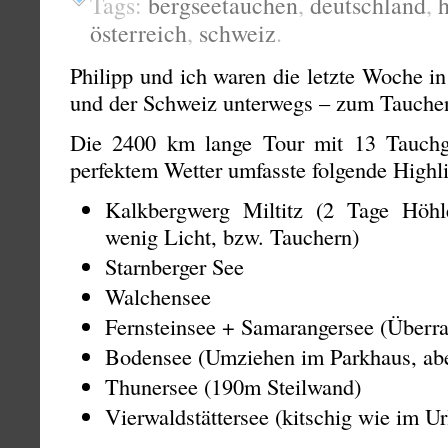
Tags:
bergseetauchen
,
deutschland
,
österreich
,
schweiz
.
Philipp und ich waren die letzte Woche i
und der Schweiz unterwegs – zum Tauchen
Die 2400 km lange Tour mit 13 Tauch
perfektem Wetter umfasste folgende Highli
Kalkbergwerg Miltitz (2 Tage Höhl
wenig Licht, bzw. Tauchern)
Starnberger See
Walchensee
Fernsteinsee + Samarangersee (Überra
Bodensee (Umziehen im Parkhaus, abe
Thunersee (190m Steilwand)
Vierwaldstättersee (kitschig wie im U