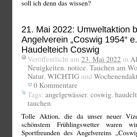
soll ich denn das wissen?
21. Mai 2022: Umweltaktion 
Angelverein „Coswig 1954“ e.
Haudelteich Coswig
Veröffentlicht am
23. Mai 2022
in
A
Neuigkeiten
,
notice
,
Tauchen am Wo
Natur
,
WICHTIG
und
Wochenendakt
0
Kommentare
Tags:
angelgewässer
,
coswig
,
haudelt
tauchen
.
Tolle Aktion, die da unser neuer Vize
schönstem Frühlingswetter waren wi
Sportfreunden des Angelvereins „Cosw