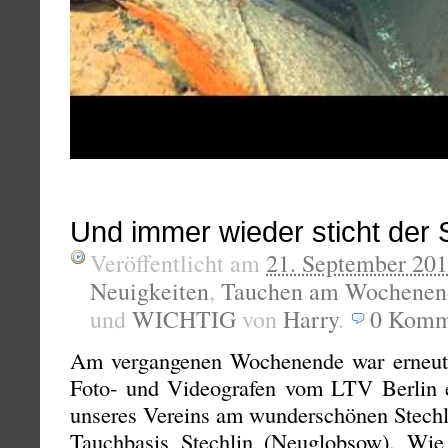
Und immer wieder sticht der 
Veröffentlicht am
21. September 20
Neuigkeiten
,
Tauchen am Wochenen
und
WICHTIG
von
Harry
.
0
Komm
Am vergangenen Wochenende war erneut
Foto- und Videografen vom LTV Berlin e
unseres Vereins am wunderschönen Stechli
Tauchbasis Stechlin (Neuglobsow). Wie