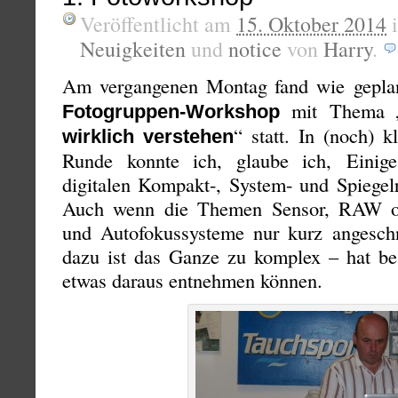
Veröffentlicht am
15. Oktober 2014
Neuigkeiten
und
notice
von
Harry
.
Am vergangenen Montag fand wie gepla
mit Thema 
Fotogruppen-Workshop
“ statt. In (noch) kl
wirklich verstehen
Runde konnte ich, glaube ich, Einig
digitalen Kompakt-, System- und Spiegelr
Auch wenn die Themen Sensor, RAW od
und Autofokussysteme nur kurz angesch
dazu ist das Ganze zu komplex – hat be
etwas daraus entnehmen können.