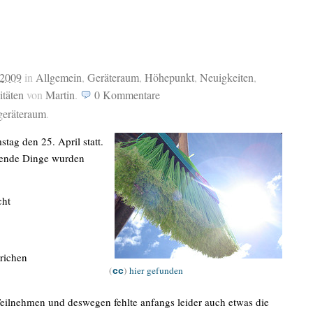
 2009
in
Allgemein
,
Geräteraum
,
Höhepunkt
,
Neuigkeiten
,
täten
von
Martin
.
0
Kommentare
geräteraum
.
tag den 25. April statt.
gende Dinge wurden
cht
trichen
(
)
hier gefunden
cc
Teilnehmen und deswegen fehlte anfangs leider auch etwas die