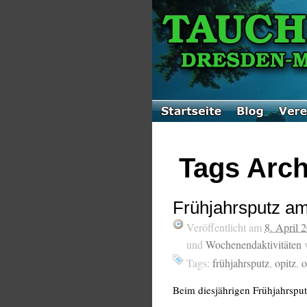
Tags Arch
Frühjahrsputz am
Veröffentlicht am
8. April 
und
Wochenendaktivitäten
Tags:
frühjahrsputz
,
opitz
,
o
Beim diesjährigen Frühjahrsput