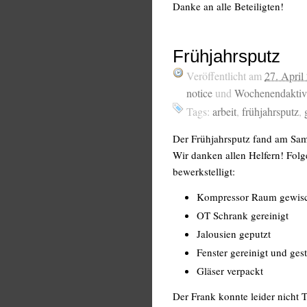
Danke an alle Beteiligten!
Frühjahrsputz
Veröffentlicht am
27. April
notice
und
Wochenendaktivi
Tags:
arbeit
,
frühjahrsputz
,
Der Frühjahrsputz fand am Sams
Wir danken allen Helfern! Fol
bewerkstelligt:
Kompressor Raum gewis
OT Schrank gereinigt
Jalousien geputzt
Fenster gereinigt und ges
Gläser verpackt
Der Frank konnte leider nicht 