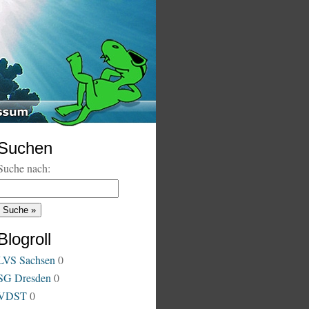
Suchen
Suche nach:
Blogroll
LVS Sachsen
0
SG Dresden
0
VDST
0