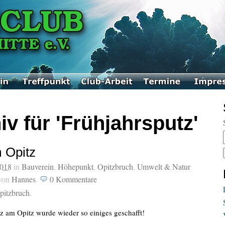
iv für 'Frühjahrsputz'
 Opitz
2018
in
Bauverein
,
Höhepunkt
,
Opitzbruch
,
Umwelt & Natur
von
Hannes
.
0
Kommentare
pitzbruch
.
z am Opitz wurde wieder so einiges geschafft!