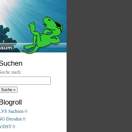
Suchen
Suche nach:
Blogroll
LVS Sachsen
0
SG Dresden
0
VDST
0