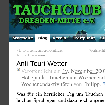
«
Erfolgreiche außerordentliche
Weihnacht
Mitgliederversammlung
Anti-Touri-Wetter
Veröffentlicht am
19. November 200
Höhepunkt
,
Tauchen am Wochenend
Wochenendaktivitäten
von
Philipp
.
Was für ein herrlicher Tag um Tauchen z
leichter Sprühregen und dazu noch angen