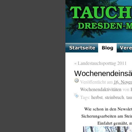
«
Landestauchsporttag 2011
Wochenendeinsät
Veröffentlicht am
16. Nove
Wochenendaktivitäten
von
Tags:
herbst
,
steinbruch
,
ta
Wie schon in den Newsle
Sicherungsarbeiten am Stei
Einfahrt gemäht, m