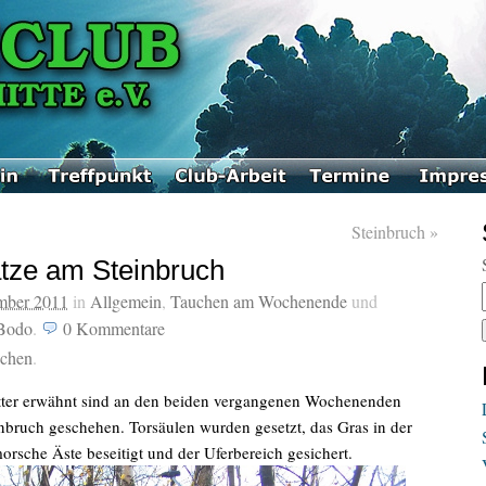
Steinbruch
»
ze am Steinbruch
mber 2011
in
Allgemein
,
Tauchen am Wochenende
und
Bodo
.
0
Kommentare
uchen
.
tter erwähnt sind an den beiden vergangenen Wochenenden
nbruch geschehen. Torsäulen wurden gesetzt, das Gras in der
orsche Äste beseitigt und der Uferbereich gesichert.