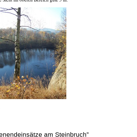
n
enendeinsätze am Steinbruch”