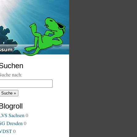
Suchen
Suche nach:
Blogroll
LVS Sachsen
0
SG Dresden
0
VDST
0