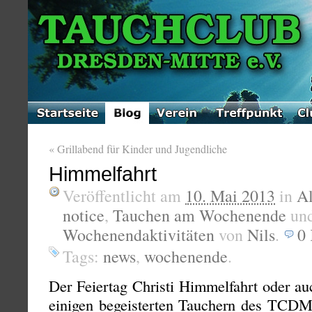
«
Grillabend für Kinder und Jugendliche
Himmelfahrt
Veröffentlicht am
10. Mai 2013
in
A
notice
,
Tauchen am Wochenende
un
Wochenendaktivitäten
von
Nils
.
0
Tags:
news
,
wochenende
.
Der Feiertag Christi Himmelfahrt oder a
einigen begeisterten Tauchern des TCDM