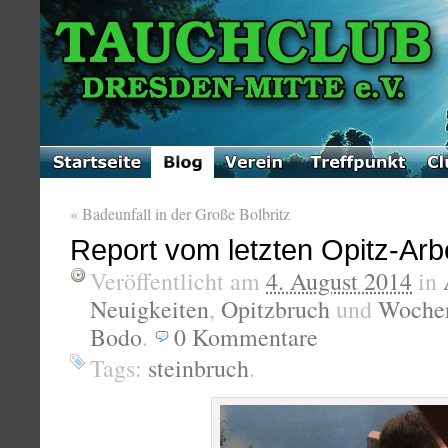
«
Badeunfall in der Große Bolbritz
Report vom letzten Opitz-Arb
Veröffentlicht am
4. August 2014
in
Neuigkeiten
,
Opitzbruch
und
Wochen
Bodo
.
0
Kommentare
Tags:
steinbruch
.